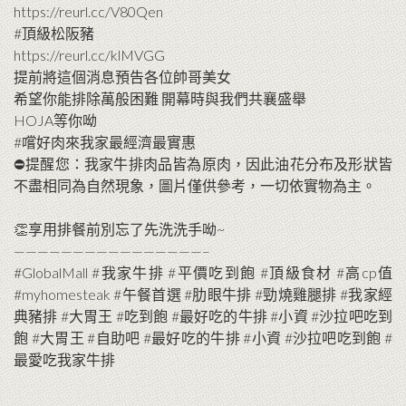
https://reurl.cc/V80Qen
#頂級松阪豬
https://reurl.cc/klMVGG
提前將這個消息預告各位帥哥美女
希望你能排除萬般困難 開幕時與我們共襄盛舉
HOJA等你呦
#嚐好肉來我家最經濟最實惠
⛔️提醒您：我家牛排肉品皆為原肉，因此油花分布及形狀皆
不盡相同為自然現象，圖片僅供參考，一切依實物為主。
⠀
👏享用排餐前別忘了先洗洗手呦~
————————————————–
#GlobalMall #我家牛排 #平價吃到飽 #頂級食材 #高cp值
#myhomesteak #午餐首選 #肋眼牛排 #勁燒雞腿排 #我家經
典豬排 #大胃王 #吃到飽 #最好吃的牛排 #小資 #沙拉吧吃到
飽 #大胃王 #自助吧 #最好吃的牛排 #小資 #沙拉吧吃到飽 #
最愛吃我家牛排