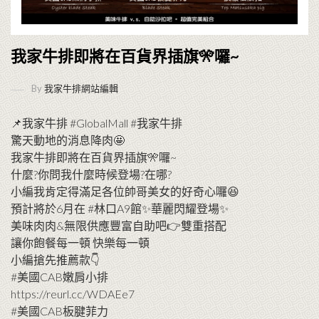
我家牛排即將在百貨界插旗🎌囉~
By
我家牛排網站編輯
📌我家牛排 #GlobalMall #我家牛排
驚天動地的消息降肉🤩
我家牛排即將在百貨界插旗🎌囉~
什麼?你問我什麼時候登場?在哪?
小編我肯定得滿足各位帥哥美女的好奇心囉😆
預計將於6月在 #林口A9館✨華麗閃耀登場✨
美味肉肉&無限供應豐富自助吧👉雙重搭配
讓你飽餐每一頓 快樂每一頓
小編搶先推薦款👇
#美國CAB嫩肩小排
https://reurl.cc/WDAEe7
#美國CAB板腱菲力