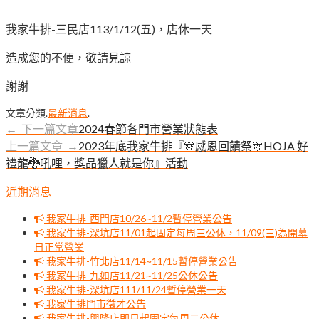
我家牛排-三民店113/1/12(五)，店休一天
造成您的不便，敬請見諒
謝謝
文章分類.
最新消息
.
← 下一篇文章
2024春節各門市營業狀態表
上一篇文章 →
2023年底我家牛排『🎊感恩回饋祭🎊HOJA 好
禮龍🐉吼哩，獎品獵人就是你』活動
近期消息
我家牛排-西門店10/26~11/2暫停營業公告
我家牛排-深坑店11/01起固定每周三公休，11/09(三)為開幕
日正常營業
我家牛排-竹北店11/14~11/15暫停營業公告
我家牛排-九如店11/21~11/25公休公告
我家牛排-深坑店111/11/24暫停營業一天
我家牛排門市徵才公告
我家牛排-興隆店即日起固定每周二公休