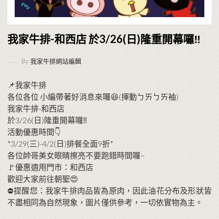
我家牛排-和西店 於3/26(日)隆重開幕囉‼
By
我家牛排網站編輯
📌我家牛排
各位各位 小編帶著好消息來囉😆(揮動ㄅㄞㄅㄞ袖)
我家牛排-和西店
於3/26(日)隆重開幕囉‼
活動優惠時間👇
*3/29(三)-4/2(日)排餐全面9折*
各位帥哥美女眼睛擦亮不要跑錯時間囉~
🚩優惠適用門市：和西店
歡迎大家前往朝聖😍
⛔️提醒您：我家牛排肉品皆為原肉，因此油花分布及形狀皆
不盡相同為自然現象，圖片僅供參考，一切依實物為主。
⠀