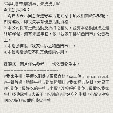
👏享用排餐前別忘了先洗洗手呦~
⛔️注意事項⛔️：
1. 消費即表示同意並遵守本活動注意事項及相關政策規範，
如有違反，即喪失享有優惠活動資格。
2. 本公司保有更改活動及折扣之權利，並有本活動辦法之最
終解釋權，如有未盡事宜，依「我家牛排和西門市」公告為
主。
3. 本活動僅限『我家牛排之和西門市』。
4. 本優惠活動恕不與其他優惠併用。
⠀
提醒您：圖片僅供參考，一切依實物為主。
————————————————–
#我家牛排 #平價吃到飽 #頂級食材 #高cp值 #myhomesteak
#午餐首選 #肋眼牛排 #勁燒雞腿排 #我家經典豬排 #大胃王
#吃到飽 #最好吃的牛排 #小資 #沙拉吧吃到飽 #最愛吃我家
牛排經典豬排 #大胃王 #吃到飽 #最好吃的牛排 #小資 #沙拉
吧吃到飽 #最愛吃我家牛排