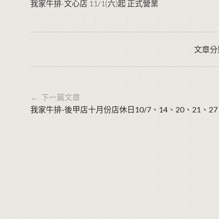
我家牛排-文心店 11/1(六)起 正式營業
文章分
← 下一篇文章
我家牛排-後甲店十月份店休日10/7、14、20、21、27