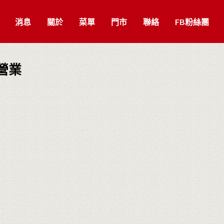
消息
關於
菜單
門市
聯絡
FB粉絲團
式營業