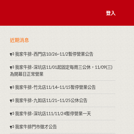
登入
近期消息
我家牛排-西門店10/26~11/2暫停營業公告
我家牛排-深坑店11/01起固定每周三公休，11/09(三)
為開幕日正常營業
我家牛排-竹北店11/14~11/15暫停營業公告
我家牛排-九如店11/21~11/25公休公告
我家牛排-深坑店111/11/24暫停營業一天
我家牛排門市徵才公告