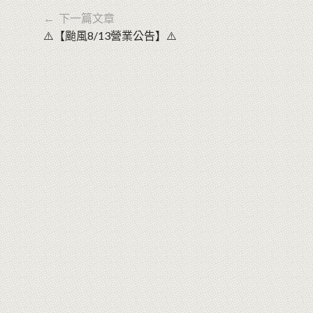
← 下一篇文章
⚠️【颱風8/13營業公告】⚠️