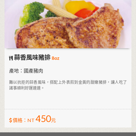
蒜香風味豬排
8oz
產地：國產豬肉
難以抗拒的蒜香風味，搭配上外表煎到金黃的甜嫩豬排，讓人吃了
諸事順利好運連連。
450
價格：NT
元