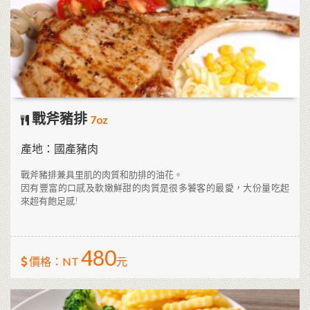
戰斧豬排
7oz
產地：國產豬肉
戰斧豬排兼具里肌的肉質和肋排的油花。
因有豐富的口感及軟嫩鮮甜的肉質是很多饕客的最愛，大份量吃起
來超有飽足感!
480
價格：NT
元