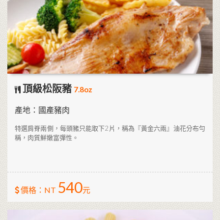
頂級松阪豬
7.8oz
產地：國產豬肉
特選肩脊兩側，每頭豬只能取下2片，稱為『黃金六兩』油花分布勻
稱，肉質鮮嫩富彈性。
540
價格：NT
元