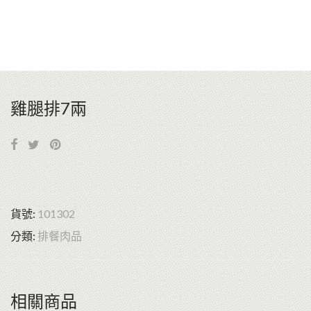
雞腿排7兩
貨號:
101302
分類:
排餐肉品
相關商品