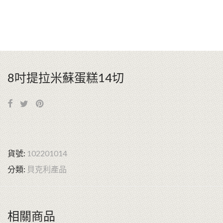
8吋提拉米蘇蛋糕14切
貨號:
102201014
分類:
貝克利產品
相關商品