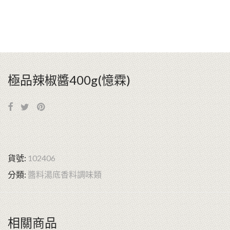
極品辣椒醬400g(憶霖)
貨號:
102406
分類:
醬料湯底香料調味類
相關商品