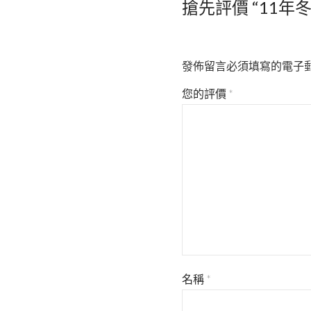
搶先評價 “11年冬
發佈留言必須填寫的電子
您的評價
*
名稱
*