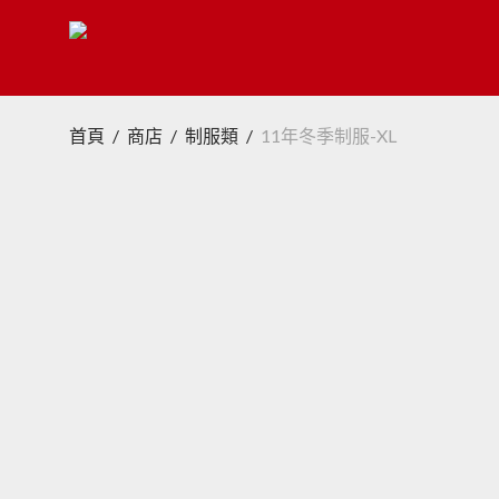
首頁
/
商店
/
制服類
/
11年冬季制服-XL