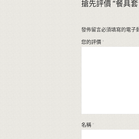
搶先評價 “餐具套1
發佈留言必須填寫的電子
您的評價
*
名稱
*