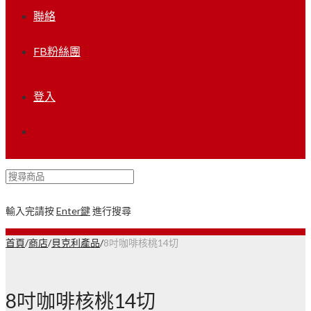
聯絡
FB粉絲團
登入
輸入完請按
Enter鍵
進行搜尋
首頁
/
商店
/
貝克利產品
/
8吋咖啡核桃14切
8吋咖啡核桃14切