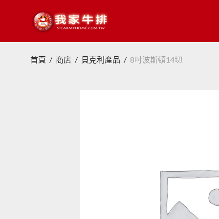
首頁
/
商店
/
貝克利產品
/
8吋波斯頓14切