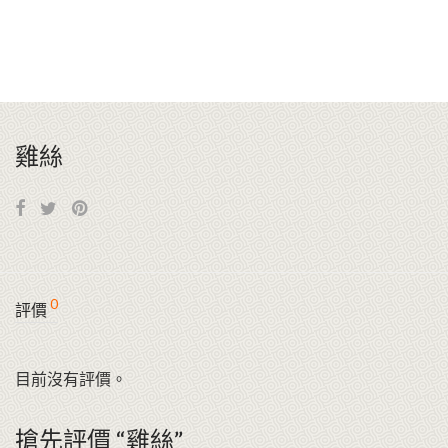
雞絲
0
評價
目前沒有評價。
搶先評價 “雞絲”